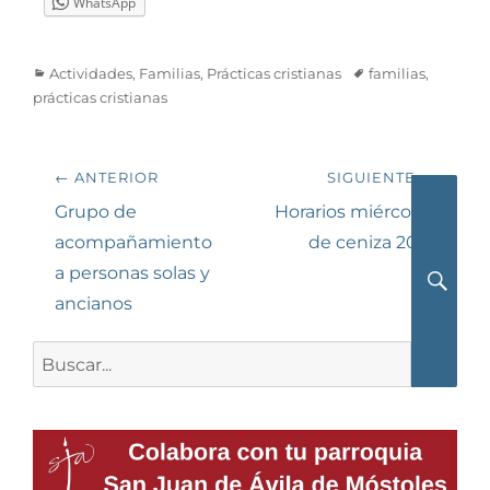
WhatsApp
Categorías
Etiquetas
Actividades
,
Familias
,
Prácticas cristianas
familias
,
prácticas cristianas
Navegación
← ANTERIOR
SIGUIENTE →
de
Entrada
Siguiente
Grupo de
Horarios miércoles
anterior:
entrada:
acompañamiento
de ceniza 2018
entradas
a personas solas y
ancianos
Busca
Buscar: