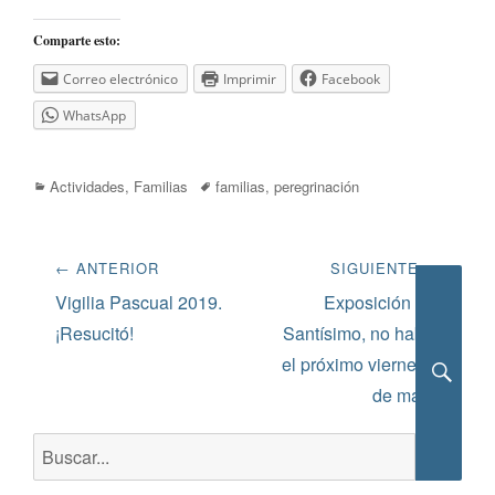
Comparte esto:
Correo electrónico
Imprimir
Facebook
WhatsApp
Categorías
Etiquetas
Actividades
,
Familias
familias
,
peregrinación
Navegación
← ANTERIOR
SIGUIENTE →
de
Entrada
Siguiente
Vigilia Pascual 2019.
Exposición del
anterior:
entrada:
¡Resucitó!
Santísimo, no habrá
entradas
el próximo viernes 3
de mayo
Busca
Buscar: