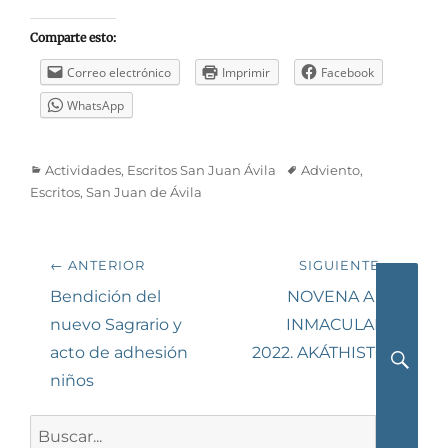
Comparte esto:
Correo electrónico
Imprimir
Facebook
WhatsApp
Categorías
Etiquetas
Actividades
,
Escritos San Juan Ávila
Adviento
,
Escritos
,
San Juan de Ávila
Navegación
← ANTERIOR
SIGUIENTE →
de
Entrada
Siguiente
Bendición del
NOVENA A LA
anterior:
entrada:
nuevo Sagrario y
INMACULADA
entradas
acto de adhesión
2022. AKÁTHISTOS
niños
Busca
Buscar: