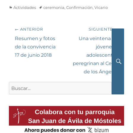
Categorías
Etiquetas
Actividades
ceremonia
,
Confirmación
,
Vicario
Navegación
← ANTERIOR
SIGUIENTE →
de
Entrada
Siguiente
Resumen y fotos
Una veintena de
anterior:
entrada:
de la convivencia
jóvenes y
entradas
17 de junio 2018
adolescentes
peregrinan al Cerro
Busca
de los Ángeles
Buscar: