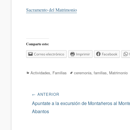
Sacramento del Matrimonio
Comparte esto:
Correo electrónico
Imprimir
Facebook
Categorías
Etiquetas
Actividades
,
Familias
ceremonia
,
familias
,
Matrimonio
Navegación
← ANTERIOR
de
Entrada
Apuntate a la excursión de Montañeros al Mont
anterior:
Abantos
entradas