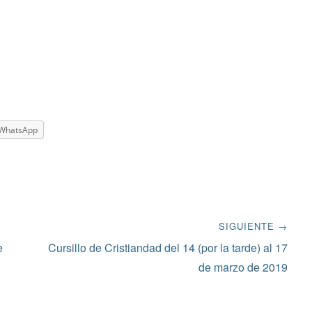
WhatsApp
SIGUIENTE →
Siguiente
e
Cursillo de Cristiandad del 14 (por la tarde) al 17
entrada:
de marzo de 2019