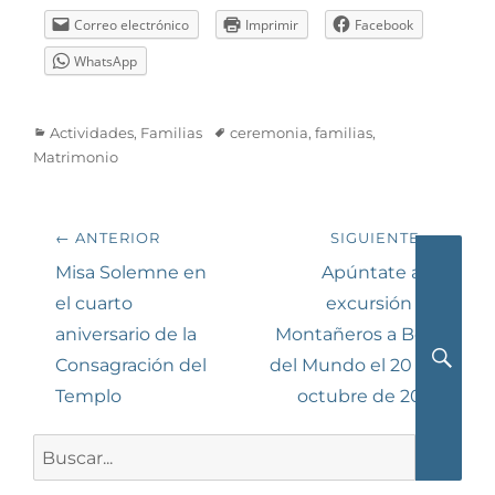
Correo electrónico
Imprimir
Facebook
WhatsApp
Categorías
Etiquetas
Actividades
,
Familias
ceremonia
,
familias
,
Matrimonio
Navegación
← ANTERIOR
SIGUIENTE →
de
Entrada
Siguiente
Misa Solemne en
Apúntate a la
anterior:
entrada:
el cuarto
excursión de
entradas
aniversario de la
Montañeros a Bola
Consagración del
del Mundo el 20 de
Busca
Templo
octubre de 2018
Buscar: