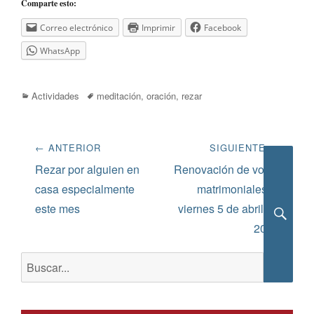
Comparte esto:
Correo electrónico
Imprimir
Facebook
WhatsApp
Categorías
Etiquetas
Actividades
meditación
,
oración
,
rezar
Navegación
← ANTERIOR
SIGUIENTE →
de
Entrada
Siguiente
Rezar por alguien en
Renovación de votos
anterior:
entrada:
casa especialmente
matrimoniales el
entradas
este mes
viernes 5 de abril de
2019
Busca
Buscar: