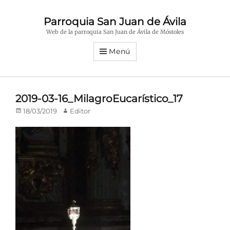
Parroquia San Juan de Ávila
Web de la parroquia San Juan de Ávila de Móstoles
Menú
2019-03-16_MilagroEucarístico_17
Publicado
Autor
18/03/2019
Editor
en/el