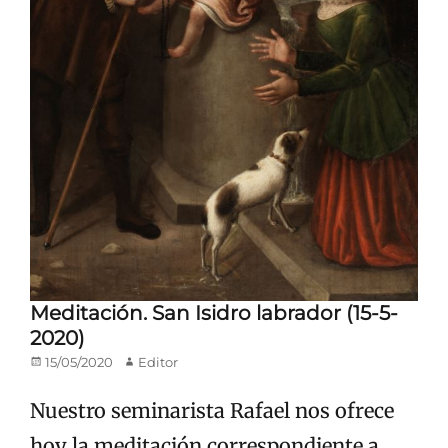
Meditación. San Isidro labrador (15-5-
2020)
Publicado
Autor
15/05/2020
Editor
en/el
Nuestro seminarista Rafael nos ofrece
hoy la meditación correspondiente a