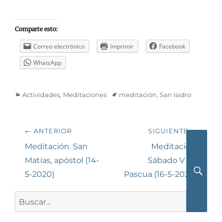
Comparte esto:
Correo electrónico
Imprimir
Facebook
WhatsApp
Categorías
Etiquetas
Actividades
,
Meditaciones
meditación
,
San Isidro
Navegación
← ANTERIOR
SIGUIENTE →
de
Entrada
Siguiente
Meditación. San
Meditación.
anterior:
entrada:
Matías, apóstol (14-
Sábado V de
entradas
5-2020)
Pascua (16-5-2020)
Busca
Buscar: