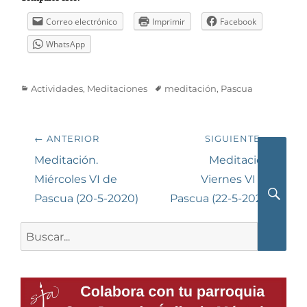
Correo electrónico
Imprimir
Facebook
WhatsApp
Categorías
Etiquetas
Actividades
,
Meditaciones
meditación
,
Pascua
Navegación
← ANTERIOR
SIGUIENTE →
de
Entrada
Siguiente
Meditación.
Meditación.
anterior:
entrada:
Miércoles VI de
Viernes VI de
entradas
Pascua (20-5-2020)
Pascua (22-5-2020)
Busca
Buscar: