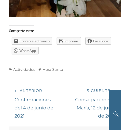
Comparte esto:
Correo electrónico
Imprimir
Facebook
WhatsApp
Categorías
Etiquetas
Actividades
Hora Santa
Navegación
← ANTERIOR
SIGUIENTE →
de
Entrada
Siguiente
Confirmaciones
Consagraciones a
anterior:
entrada:
del 4 de junio de
María, 12 de junio
entradas
2021
de 2021
Busca
Buscar: