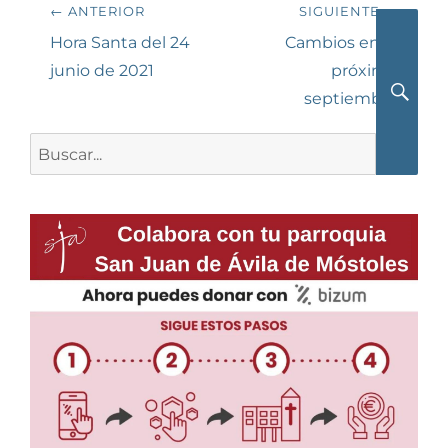
Navegación
← ANTERIOR
SIGUIENTE →
de
Entrada
Siguiente
Hora Santa del 24
Cambios en el
anterior:
entrada:
junio de 2021
próximo
entradas
septiembre
Busca
Buscar: