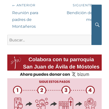
Navegación
← ANTERIOR
SIGUIENTE →
de
Entrada
Siguiente
Reunión para
Bendición de la
anterior:
entrada:
padres de
mesa
entradas
Montañeros
Busca
Buscar: