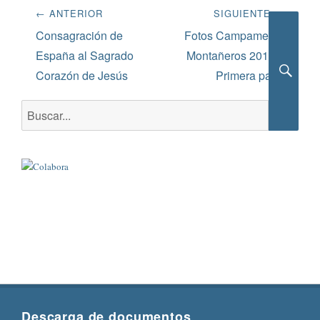
Navegación
← ANTERIOR
SIGUIENTE →
de
Entrada
Siguiente
Consagración de
Fotos Campamento
anterior:
entrada:
España al Sagrado
Montañeros 2019 –
entradas
Corazón de Jesús
Primera parte
Busca
Buscar:
Descarga de documentos