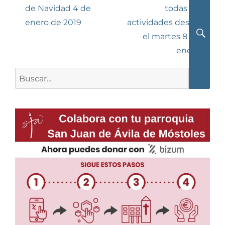
anterior:
entrada:
de Navidad 4 de
todas las
entradas
enero de 2019
actividades desde
el martes 8 de
Busca
enero
Buscar: