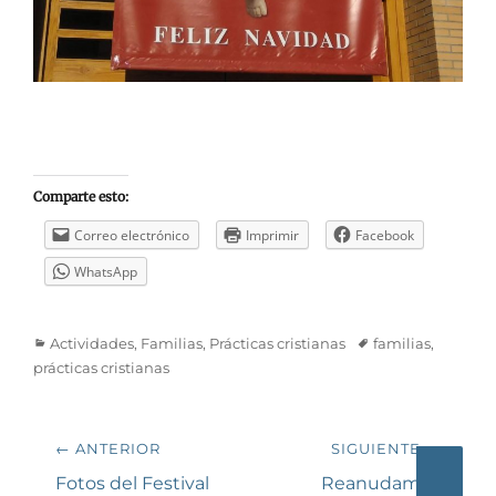
Comparte esto:
Correo electrónico
Imprimir
Facebook
WhatsApp
Categorías
Etiquetas
Actividades
,
Familias
,
Prácticas cristianas
familias
,
prácticas cristianas
Navegación
← ANTERIOR
SIGUIENTE →
de
Entrada
Siguiente
Fotos del Festival
Reanudamos