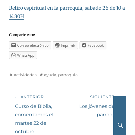
Retiro espiritual en la parroquia, sabado 26 de 10 a
14:30H
Comparte esto:
Correo electrónico
Imprimir
Facebook
WhatsApp
Categorías
Etiquetas
Actividades
ayuda
,
parroquia
Navegación
← ANTERIOR
SIGUIENTE →
de
Entrada
Siguiente
Curso de Biblia,
Los jóvenes de la
anterior:
entrada:
comenzamos el
parroquia
entradas
martes 22 de
octubre
Busca