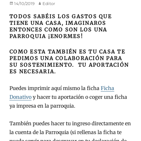
Publicado
Autor
14/10/2019
Editor
en/el
TODOS SABÉIS LOS GASTOS QUE
TIENE UNA CASA, IMAGINAROS
ENTONCES COMO SON LOS UNA
PARROQUIA ¡ENORMES!
COMO ESTA TAMBIÉN ES TU CASA TE
PEDIMOS UNA COLABORACIÓN PARA
SU SOSTENIMIENTO. TU APORTACIÓN
ES NECESARIA.
Puedes imprimir aquí mismo la ficha
Ficha
Donativo
y hacer tu aportación o coger una ficha
ya impresa en la parroquia.
También puedes hacer tu ingreso directamente en
la c
uenta de la Parroquia (si rellenas la ficha te
puede servir para desgravar en tu declaración de