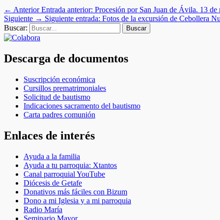
← Anterior
Entrada anterior:
Procesión por San Juan de Ávila. 13 de
Siguiente →
Siguiente entrada:
Fotos de la excursión de Cebollera N
Buscar:
Buscar
Descarga de documentos
Suscripción económica
Cursillos prematrimoniales
Solicitud de bautismo
Indicaciones sacramento del bautismo
Carta padres comunión
Enlaces de interés
Ayuda a la familia
Ayuda a tu parroquia: Xtantos
Canal parroquial YouTube
Diócesis de Getafe
Donativos más fáciles con Bizum
Dono a mi Iglesia y a mi parroquia
Radio María
Seminario Mayor