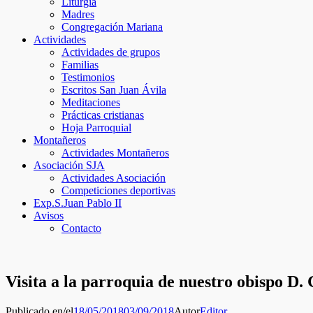
Liturgia
Madres
Congregación Mariana
Actividades
Actividades de grupos
Familias
Testimonios
Escritos San Juan Ávila
Meditaciones
Prácticas cristianas
Hoja Parroquial
Montañeros
Actividades Montañeros
Asociación SJA
Actividades Asociación
Competiciones deportivas
Exp.S.Juan Pablo II
Avisos
Contacto
Visita a la parroquia de nuestro obispo D. 
Publicado en/el
18/05/2018
03/09/2018
Autor
Editor