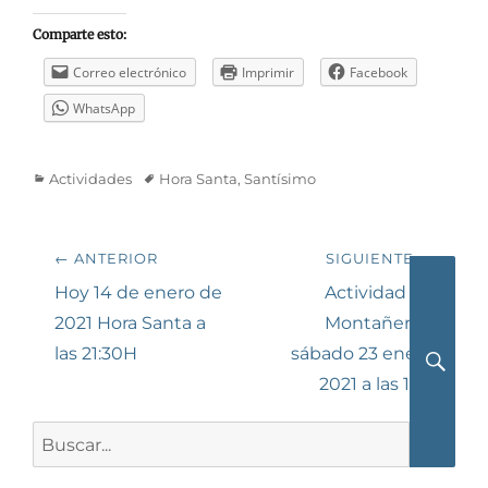
Comparte esto:
Correo electrónico
Imprimir
Facebook
WhatsApp
Categorías
Etiquetas
Actividades
Hora Santa
,
Santísimo
Navegación
← ANTERIOR
SIGUIENTE →
de
Entrada
Siguiente
Hoy 14 de enero de
Actividad de
anterior:
entrada:
2021 Hora Santa a
Montañeros,
entradas
las 21:30H
sábado 23 enero
2021 a las 13H
Busca
Buscar: