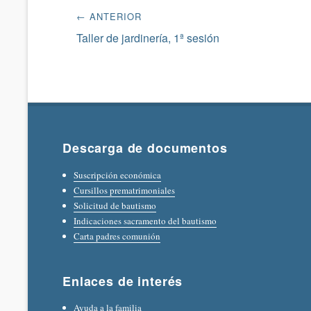
Navegación
← ANTERIOR
de
Entrada
Taller de jardinería, 1ª sesión
anterior:
entradas
Descarga de documentos
Suscripción económica
Cursillos prematrimoniales
Solicitud de bautismo
Indicaciones sacramento del bautismo
Carta padres comunión
Enlaces de interés
Ayuda a la familia