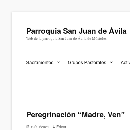
Parroquia San Juan de Ávila
Web de la parroquia San Juan de Ávila de Móstoles
Menú
Sacramentos
Grupos Pastorales
Acti
primario
Peregrinación “Madre, Ven”
Publicado
Autor
19/10/2021
Editor