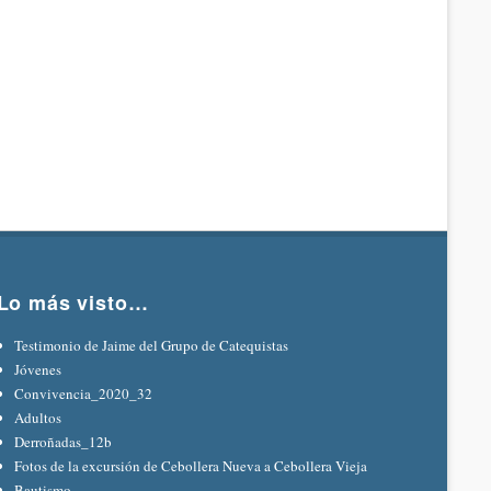
Lo más visto…
Testimonio de Jaime del Grupo de Catequistas
Jóvenes
Convivencia_2020_32
Adultos
Derroñadas_12b
Fotos de la excursión de Cebollera Nueva a Cebollera Vieja
Bautismo