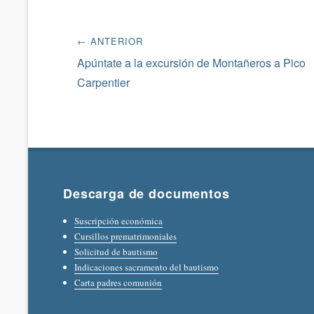
Navegación
← ANTERIOR
de
Entrada
Apúntate a la excursión de Montañeros a Pico
anterior:
Carpentier
entradas
Descarga de documentos
Suscripción económica
Cursillos prematrimoniales
Solicitud de bautismo
Indicaciones sacramento del bautismo
Carta padres comunión