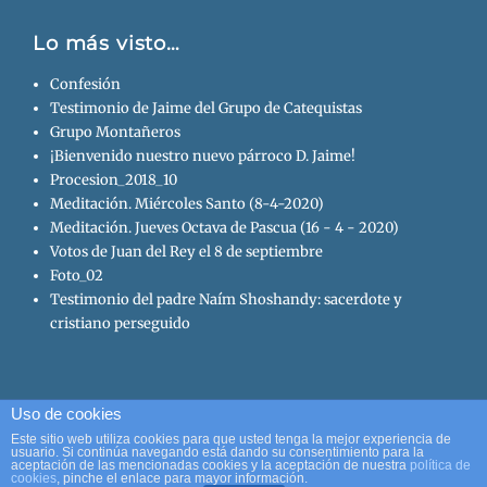
Lo más visto…
Confesión
Testimonio de Jaime del Grupo de Catequistas
Grupo Montañeros
¡Bienvenido nuestro nuevo párroco D. Jaime!
Procesion_2018_10
Meditación. Miércoles Santo (8-4-2020)
Meditación. Jueves Octava de Pascua (16 - 4 - 2020)
Votos de Juan del Rey el 8 de septiembre
Foto_02
Testimonio del padre Naím Shoshandy: sacerdote y
cristiano perseguido
Uso de cookies
Copyright © 2026
Parroquia San Juan de Ávila
. All Rights
Este sitio web utiliza cookies para que usted tenga la mejor experiencia de
usuario. Si continúa navegando está dando su consentimiento para la
Reserved.
aceptación de las mencionadas cookies y la aceptación de nuestra
política de
cookies
, pinche el enlace para mayor información.
Clean Education por
Catch Themes