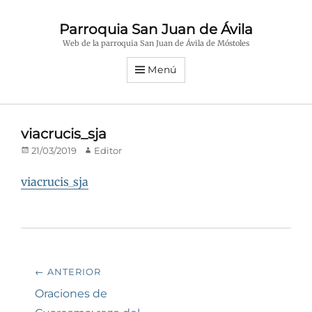
Parroquia San Juan de Ávila
Web de la parroquia San Juan de Ávila de Móstoles
Menú
viacrucis_sja
Publicado
Autor
21/03/2019
Editor
en/el
viacrucis_sja
Navegación
← ANTERIOR
de
Entrada
Oraciones de