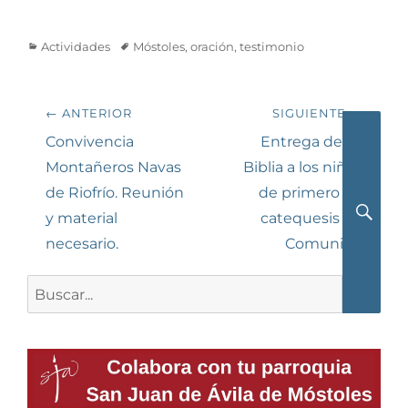
Categorías
Etiquetas
Actividades
Móstoles
,
oración
,
testimonio
Navegación
← ANTERIOR
SIGUIENTE →
de
Entrada
Siguiente
Convivencia
Entrega de La
anterior:
entrada:
Montañeros Navas
Biblia a los niños
entradas
de Riofrío. Reunión
de primero de
y material
catequesis de
Busca
necesario.
Comunión
Buscar: