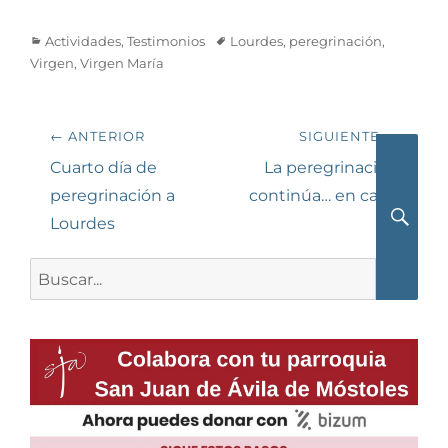
Categorías
Etiquetas
Actividades
,
Testimonios
Lourdes
,
peregrinación
,
Virgen
,
Virgen María
Navegación
← ANTERIOR
SIGUIENTE →
de
Entrada
Siguiente
Cuarto día de
La peregrinación
anterior:
entrada:
peregrinación a
continúa… en casa.
entradas
Lourdes
Busca
Buscar: