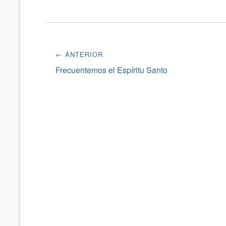
Navegación
← ANTERIOR
de
Entrada
Frecuentemos el Espíritu Santo
anterior:
entradas