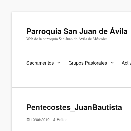
Parroquia San Juan de Ávila
Web de la parroquia San Juan de Ávila de Móstoles
Menú
Sacramentos
Grupos Pastorales
Acti
primario
Pentecostes_JuanBautista
Publicado
Autor
10/06/2019
Editor
en/el