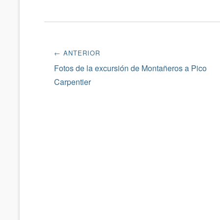
Navegación
← ANTERIOR
de
Entrada
Fotos de la excursión de Montañeros a Pico
anterior:
Carpentier
entradas