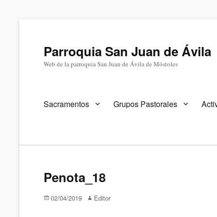
Parroquia San Juan de Ávila
Web de la parroquia San Juan de Ávila de Móstoles
Menú
Sacramentos
Grupos Pastorales
Acti
primario
Penota_18
Publicado
Autor
02/04/2019
Editor
en/el