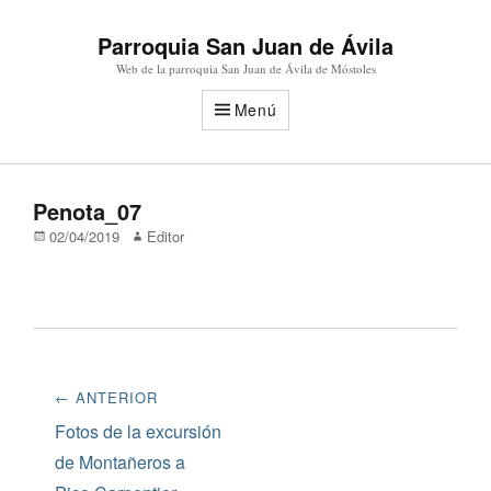
Parroquia San Juan de Ávila
Web de la parroquia San Juan de Ávila de Móstoles
Menú
Penota_07
Publicado
Autor
02/04/2019
Editor
en/el
Navegación
← ANTERIOR
de
Entrada
Fotos de la excursión
anterior:
de Montañeros a
entradas