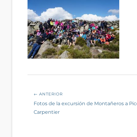
Navegación
← ANTERIOR
de
Entrada
Fotos de la excursión de Montañeros a Pic
anterior:
Carpentier
entradas