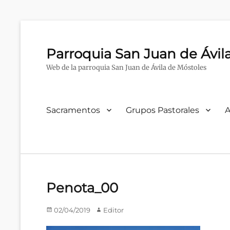
Parroquia San Juan de Ávil
Web de la parroquia San Juan de Ávila de Móstoles
Menú
Sacramentos
Grupos Pastorales
A
primario
Penota_00
Publicado
Autor
02/04/2019
Editor
en/el