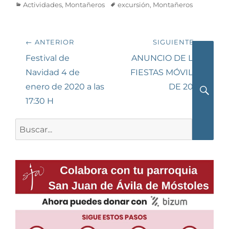
Categorías
Etiquetas
Actividades
,
Montañeros
excursión
,
Montañeros
Navegación
← ANTERIOR
SIGUIENTE →
de
Entrada
Siguiente
Festival de
ANUNCIO DE LAS
anterior:
entrada:
Navidad 4 de
FIESTAS MÓVILES
entradas
enero de 2020 a las
DE 2020
17:30 H
Busca
Buscar: