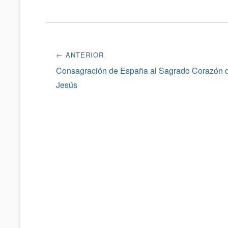
Navegación
← ANTERIOR
de
Entrada
Consagración de España al Sagrado Corazón 
anterior:
Jesús
entradas