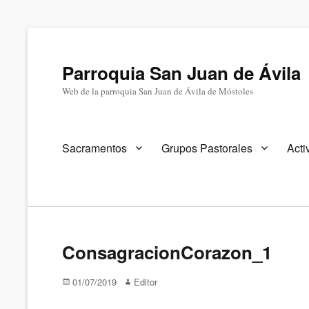
Parroquia San Juan de Ávila
Web de la parroquia San Juan de Ávila de Móstoles
Menú
Sacramentos
Grupos Pastorales
Acti
primario
ConsagracionCorazon_1
Publicado
Autor
01/07/2019
Editor
en/el