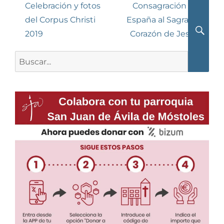
de
Entrada
Siguiente
Celebración y fotos
Consagración de
anterior:
entrada:
del Corpus Christi
España al Sagrado
entradas
2019
Corazón de Jesús
Busca
Buscar: