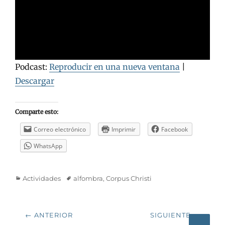
Podcast:
Reproducir en una nueva ventana
|
Descargar
Comparte esto:
Correo electrónico
Imprimir
Facebook
WhatsApp
Categorías
Etiquetas
Actividades
alfombra
,
Corpus Christi
Navegación
← ANTERIOR
SIGUIENTE →