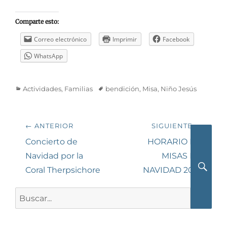
Comparte esto:
Correo electrónico
Imprimir
Facebook
WhatsApp
Categorías
Etiquetas
Actividades
,
Familias
bendición
,
Misa
,
Niño Jesús
Navegación
← ANTERIOR
SIGUIENTE →
de
Entrada
Siguiente
Concierto de
HORARIO DE
anterior:
entrada:
Navidad por la
MISAS EN
entradas
Coral Therpsichore
NAVIDAD 2018
Busca
Buscar: