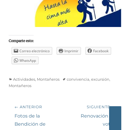
Comparte esto:
Correo electrónico
Imprimir
Facebook
WhatsApp
Categorías
Etiquetas
Actividades
,
Montañeros
convivencia
,
excursión
,
Montañeros
Navegación
← ANTERIOR
SIGUIENTE →
de
Entrada
Siguiente
Fotos de la
Renovación de
anterior:
entrada:
Bendición de
votos
entradas