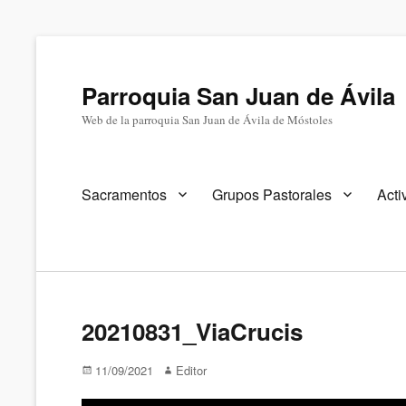
Parroquia San Juan de Ávila
Web de la parroquia San Juan de Ávila de Móstoles
Menú
Sacramentos
Grupos Pastorales
Acti
primario
20210831_ViaCrucis
Publicado
Autor
11/09/2021
Editor
en/el