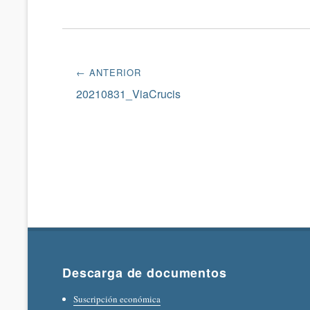
Navegación
← ANTERIOR
de
Entrada
20210831_ViaCrucis
anterior:
entradas
Descarga de documentos
Suscripción económica